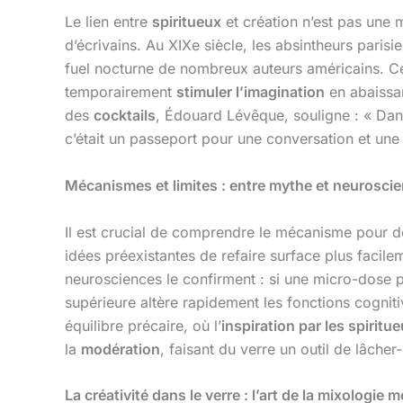
Le lien entre
spiritueux
et création n’est pas une 
d’écrivains. Au XIXe siècle, les absintheurs parisie
fuel nocturne de nombreux auteurs américains. Cett
temporairement
stimuler l’imagination
en abaissant
des
cocktails
, Édouard Lévêque, souligne : « Dan
c’était un passeport pour une conversation et un
Mécanismes et limites : entre mythe et neurosci
Il est crucial de comprendre le mécanisme pour démys
idées préexistantes de refaire surface plus facil
neurosciences le confirment : si une micro-dose pe
supérieure altère rapidement les fonctions cogniti
équilibre précaire, où l’
inspiration par les spiritu
la
modération
, faisant du verre un outil de lâche
La créativité dans le verre : l’art de la mixologie