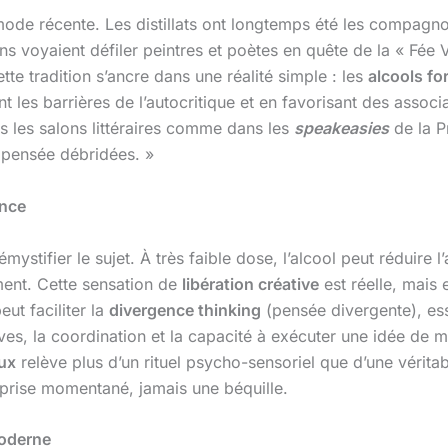
mode récente. Les distillats ont longtemps été les compagnon
ns voyaient défiler peintres et poètes en quête de la « Fée Ve
e tradition s’ancre dans une réalité simple : les
alcools fo
 les barrières de l’autocritique et en favorisant des associat
s les salons littéraires comme dans les
speakeasies
de la Pr
e pensée débridées. »
ence
tifier le sujet. À très faible dose, l’alcool peut réduire l’a
ement. Cette sensation de
libération créative
est réelle, mais 
ut faciliter la
divergence thinking
(pensée divergente), ess
ves, la coordination et la capacité à exécuter une idée de m
eux
relève plus d’un rituel psycho-sensoriel que d’une vérita
r-prise momentané, jamais une béquille.
 moderne