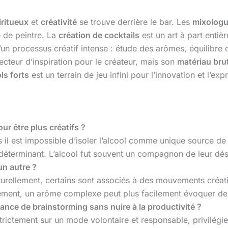
iritueux
et
créativité
se trouve derrière le bar. Les
mixolog
 de peintre. La
création de cocktails
est un art à part entiè
 d’un processus créatif intense : étude des arômes, équilibre
ecteur d’inspiration pour le créateur, mais son
matériau bru
ls forts
est un terrain de jeu infini pour l’innovation et l’exp
ur être plus créatifs ?
 est impossible d’isoler l’alcool comme unique source de leu
déterminant. L’alcool fut souvent un compagnon de leur déso
’un autre ?
urellement, certains sont associés à des mouvements créatif
vement, un arôme complexe peut plus facilement évoquer des 
ance de brainstorming sans nuire à la productivité ?
, strictement sur un mode volontaire et responsable, privilé