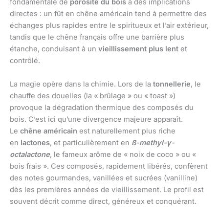
fondamentale de
porosité du bois
a des implications
directes : un fût en chêne américain tend à permettre des
échanges plus rapides entre le spiritueux et l’air extérieur,
tandis que le chêne français offre une barrière plus
étanche, conduisant à un
vieillissement plus lent
et
contrôlé.
La magie opère dans la chimie. Lors de la
tonnellerie
, le
chauffe des douelles (la « brûlage » ou « toast »)
provoque la dégradation thermique des composés du
bois. C’est ici qu’une divergence majeure apparaît.
Le
chêne américain
est naturellement plus riche
en
lactones
, et particulièrement en
ß-methyl-γ-
octalactone
, le fameux arôme de « noix de coco » ou «
bois frais ». Ces composés, rapidement libérés, confèrent
des notes gourmandes, vanillées et sucrées (vanilline)
dès les premières années de vieillissement. Le profil est
souvent décrit comme direct, généreux et conquérant.