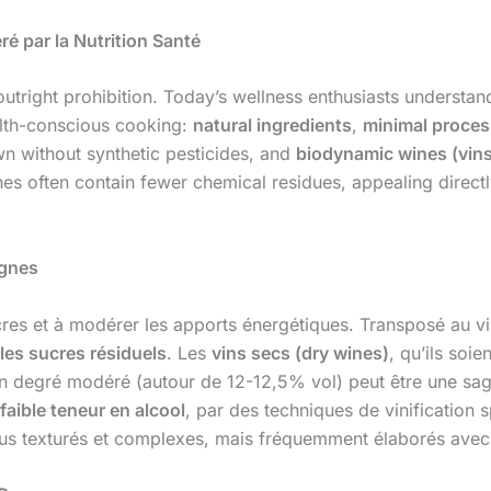
 par la Nutrition Santé
utright prohibition. Today’s wellness enthusiasts understan
ealth-conscious cooking:
natural ingredients
,
minimal proces
n without synthetic pesticides, and
biodynamic wines (vin
es often contain fewer chemical residues, appealing directly
ignes
cres et à modérer les apports énergétiques. Transposé au vi
les sucres résiduels
. Les
vins secs (dry wines)
, qu’ils soi
un degré modéré (autour de 12-12,5% vol) peut être une sag
 faible teneur en alcool
, par des techniques de vinification 
us texturés et complexes, mais fréquemment élaborés avec 