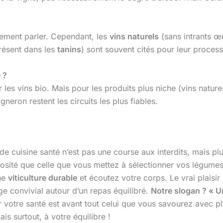
prement parler. Cependant, les
vins naturels
(sans intrants œ
résent dans les
tanins
) sont souvent cités pour leur proces
 ?
es vins bio. Mais pour les produits plus niche (vins natures,
gneron restent les circuits les plus fiables.
de cuisine santé n’est pas une course aux interdits, mais p
osité que celle que vous mettez à sélectionner vos légumes o
une
viticulture durable
et écoutez votre corps. Le vrai plaisir
age convivial autour d’un repas équilibré.
Notre slogan ? « Un
 votre santé est avant tout celui que vous savourez avec p
is surtout, à votre équilibre !