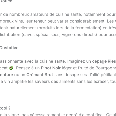
s Douce
r de nombreux amateurs de cuisine santé, notamment pour le
 nombreux vins, leur teneur peut varier considérablement. Les
tenir naturellement (produits lors de la fermentation) en t
stribution (caves spécialisées, vignerons directs) pour ass
 Gustative
passionnante avec la cuisine santé. Imaginez un
cépage Ries
vocat
. Pensez à un
Pinot Noir
léger et fruité de Bourgogne
nature
ou un
Crémant Brut
sans dosage sera l’allié pétillan
e vin amplifie les saveurs des aliments sans les écraser, to
cool ?
de la vigne, pas nécessairement le degré d’alcool final. Ce