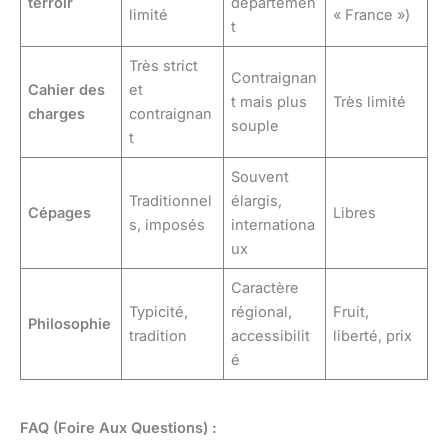
terroir
départemen
limité
« France »)
t
Très strict
Contraignan
Cahier des
et
t mais plus
Très limité
charges
contraignan
souple
t
Souvent
Traditionnel
élargis,
Cépages
Libres
s, imposés
internationa
ux
Caractère
Typicité,
régional,
Fruit,
Philosophie
tradition
accessibilit
liberté, prix
é
FAQ (Foire Aux Questions) :