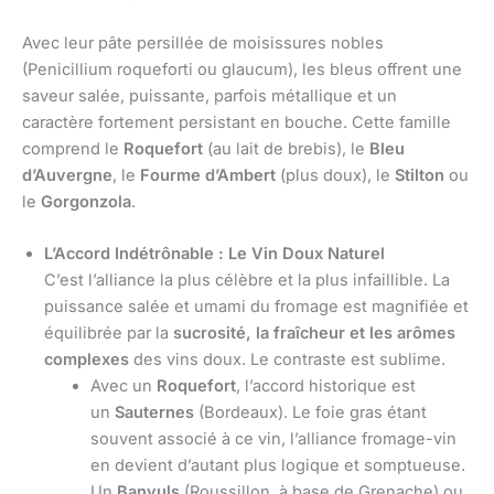
Avec leur pâte persillée de moisissures nobles
(Penicillium roqueforti ou glaucum), les bleus offrent une
saveur salée, puissante, parfois métallique et un
caractère fortement persistant en bouche. Cette famille
comprend le
Roquefort
(au lait de brebis), le
Bleu
d’Auvergne
, le
Fourme d’Ambert
(plus doux), le
Stilton
ou
le
Gorgonzola
.
L’Accord Indétrônable : Le Vin Doux Naturel
C’est l’alliance la plus célèbre et la plus infaillible. La
puissance salée et umami du fromage est magnifiée et
équilibrée par la
sucrosité, la fraîcheur et les arômes
complexes
des vins doux. Le contraste est sublime.
Avec un
Roquefort
, l’accord historique est
un
Sauternes
(Bordeaux). Le foie gras étant
souvent associé à ce vin, l’alliance fromage-vin
en devient d’autant plus logique et somptueuse.
Un
Banyuls
(Roussillon, à base de Grenache) ou