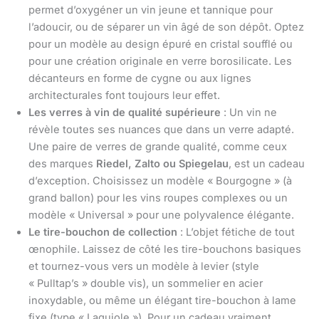
permet d’oxygéner un vin jeune et tannique pour
l’adoucir, ou de séparer un vin âgé de son dépôt. Optez
pour un modèle au design épuré en cristal soufflé ou
pour une création originale en verre borosilicate. Les
décanteurs en forme de cygne ou aux lignes
architecturales font toujours leur effet.
Les verres à vin de qualité supérieure
: Un vin ne
révèle toutes ses nuances que dans un verre adapté.
Une paire de verres de grande qualité, comme ceux
des marques
Riedel, Zalto ou Spiegelau
, est un cadeau
d’exception. Choisissez un modèle « Bourgogne » (à
grand ballon) pour les vins roupes complexes ou un
modèle « Universal » pour une polyvalence élégante.
Le tire-bouchon de collection
: L’objet fétiche de tout
œnophile. Laissez de côté les tire-bouchons basiques
et tournez-vous vers un modèle à levier (style
« Pulltap’s » double vis), un sommelier en acier
inoxydable, ou même un élégant tire-bouchon à lame
fixe (type « Laguiole »). Pour un cadeau vraiment