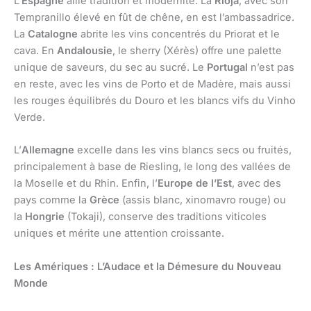
L’
Espagne
allie tradition et modernité. La
Rioja
, avec son
Tempranillo élevé en fût de chêne, en est l’ambassadrice.
La
Catalogne
abrite les vins concentrés du Priorat et le
cava. En
Andalousie
, le sherry (Xérès) offre une palette
unique de saveurs, du sec au sucré. Le
Portugal
n’est pas
en reste, avec les vins de Porto et de Madère, mais aussi
les rouges équilibrés du Douro et les blancs vifs du Vinho
Verde.
L’
Allemagne
excelle dans les vins blancs secs ou fruités,
principalement à base de Riesling, le long des vallées de
la Moselle et du Rhin. Enfin, l’
Europe de l’Est
, avec des
pays comme la
Grèce
(assis blanc, xinomavro rouge) ou
la
Hongrie
(Tokaji), conserve des traditions viticoles
uniques et mérite une attention croissante.
Les Amériques : L’Audace et la Démesure du Nouveau
Monde