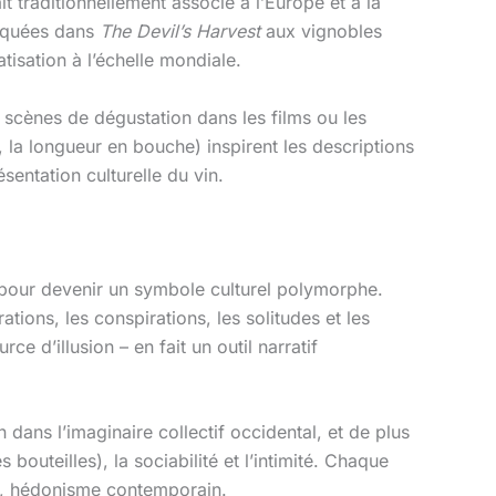
it traditionnellement associé à l’Europe et à la
voquées dans
The Devil’s Harvest
aux vignobles
atisation à l’échelle mondiale.
s scènes de dégustation dans les films ou les
 la longueur en bouche) inspirent les descriptions
ésentation culturelle du vin.
n pour devenir un symbole culturel polymorphe.
tions, les conspirations, les solitudes et les
ce d’illusion – en fait un outil narratif
 dans l’imaginaire collectif occidental, et de plus
bouteilles), la sociabilité et l’intimité. Chaque
le, hédonisme contemporain.