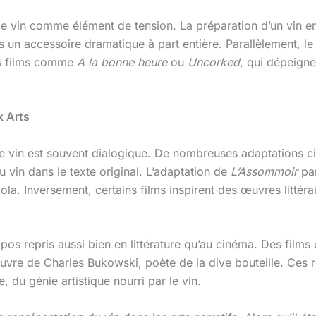
nt le vin comme élément de tension. La préparation d’un vin e
rs un accessoire dramatique à part entière. Parallèlement, l
es films comme
À la bonne heure
ou
Uncorked
, qui dépeigne
x Arts
t le vin est souvent dialogique. De nombreuses adaptations c
 vin dans le texte original. L’adaptation de
L’Assommoir
par
la. Inversement, certains films inspirent des œuvres littéra
 topos repris aussi bien en littérature qu’au cinéma. Des fil
vre de Charles Bukowski, poète de la dive bouteille. Ces r
se, du génie artistique nourri par le vin.