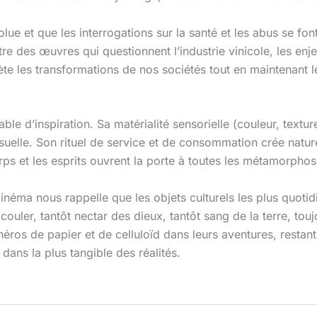
ue et que les interrogations sur la santé et les abus se fon
tre des œuvres qui questionnent l’industrie vinicole, les enj
ète les transformations de nos sociétés tout en maintenant 
able d’inspiration. Sa matérialité sensorielle (couleur, text
visuelle. Son rituel de service et de consommation crée nat
rps et les esprits ouvrent la porte à toutes les métamorphos
e cinéma nous rappelle que les objets culturels les plus quot
couler, tantôt nectar des dieux, tantôt sang de la terre, toujo
ros de papier et de celluloïd dans leurs aventures, resta
 dans la plus tangible des réalités.