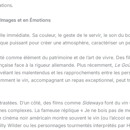
ations.
 Images et en Émotions
le immédiate. Sa couleur, le geste de le servir, le son du bo
ique puissant pour créer une atmosphère, caractériser un pe
enté comme élément du patrimoine et de l’art de vivre. Des
rançaise face à la rigueur allemande. Plus récemment,
Le Goû
révélant les malentendus et les rapprochements entre les pe
comment le vin, accompagnant un repas exceptionnel, peut t
trastées. D’un côté, des films comme
Sideways
font du vin 
s complexes. La fameuse réplique « Je ne bois pas de merlo
le cinéma noir américain montre souvent le vin (ou l’alcoo
illy Wilder ou les personnages tourmentés interprétés par