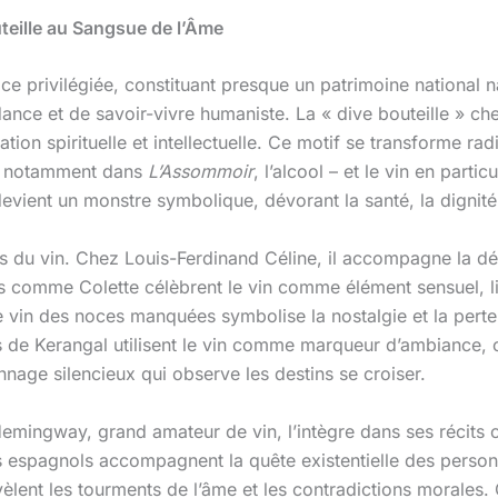
outeille au Sangsue de l’Âme
lace privilégiée, constituant presque un patrimoine national 
ance et de savoir-vivre humaniste. La « dive bouteille » ch
ation spirituelle et intellectuelle. Ce motif se transforme ra
a, notamment dans
L’Assommoir
, l’alcool – et le vin en parti
vient un monstre symbolique, dévorant la santé, la dignité 
ions du vin. Chez Louis-Ferdinand Céline, il accompagne la dé
ains comme Colette célèbrent le vin comme élément sensuel, l
le vin des noces manquées symbolise la nostalgie et la perte
e Kerangal utilisent le vin comme marqueur d’ambiance, c
nage silencieux qui observe les destins se croiser.
 Hemingway, grand amateur de vin, l’intègre dans ses récits 
ns espagnols accompagnent la quête existentielle des perso
èlent les tourments de l’âme et les contradictions morales. Ch