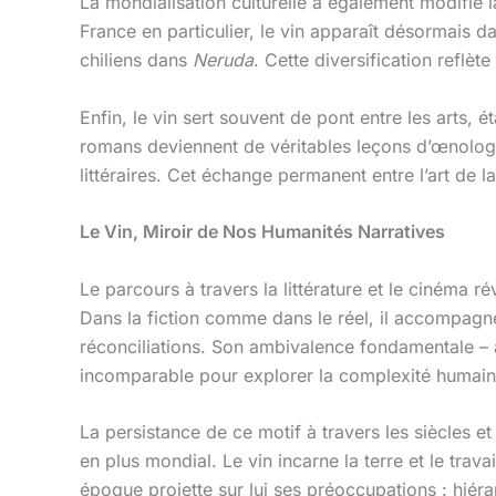
La mondialisation culturelle a également modifié la 
France en particulier, le vin apparaît désormais 
chiliens dans
Neruda
. Cette diversification reflèt
Enfin, le vin sert souvent de pont entre les arts,
romans deviennent de véritables leçons d’œnologie
littéraires. Cet échange permanent entre l’art de la
Le Vin, Miroir de Nos Humanités Narratives
Le parcours à travers la littérature et le cinéma
Dans la fiction comme dans le réel, il accompagne 
réconciliations. Son ambivalence fondamentale – à la 
incomparable pour explorer la complexité humain
La persistance de ce motif à travers les siècles et
en plus mondial. Le vin incarne la terre et le trava
époque projette sur lui ses préoccupations : hié