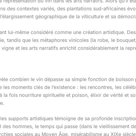
représentation du vin dans les arts narratifs. Alors qu’il éta
dans des contextes variés, des plantations sud-africaines é
e l’élargissement géographique de la viticulture et sa démocr
 étant lui-même considéré comme une création artistique. De
, tandis que les métaphores vinicoles (la robe, le bouquet,
 vigne et les arts narratifs enrichit considérablement la repr
 révèle combien le vin dépasse sa simple fonction de boisso
les moments clés de l’existence : les rencontres, les célébra
fois nourriture spirituelle et poison, élixir de vérité et sour
e.
 les supports artistiques témoigne de sa profonde inscription
il des hommes, le temps qui passe (dans le vieillissement des 
rarchies sociales au Moyen Âge, misérabilisme au XIXe sièc