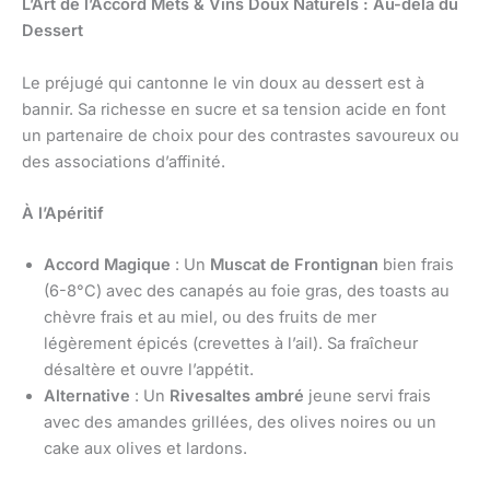
L’Art de l’Accord Mets & Vins Doux Naturels : Au-delà du
Dessert
Le préjugé qui cantonne le vin doux au dessert est à
bannir. Sa richesse en sucre et sa tension acide en font
un partenaire de choix pour des contrastes savoureux ou
des associations d’affinité.
À l’Apéritif
Accord Magique
: Un
Muscat de Frontignan
bien frais
(6-8°C) avec des canapés au foie gras, des toasts au
chèvre frais et au miel, ou des fruits de mer
légèrement épicés (crevettes à l’ail). Sa fraîcheur
désaltère et ouvre l’appétit.
Alternative
: Un
Rivesaltes ambré
jeune servi frais
avec des amandes grillées, des olives noires ou un
cake aux olives et lardons.