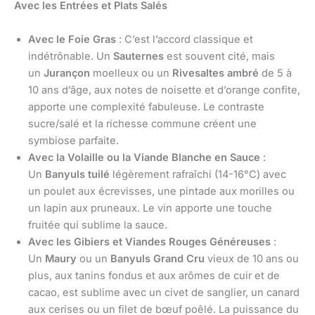
Avec les Entrées et Plats Salés
Avec le Foie Gras
: C’est l’accord classique et
indétrônable. Un
Sauternes
est souvent cité, mais
un
Jurançon
moelleux ou un
Rivesaltes ambré
de 5 à
10 ans d’âge, aux notes de noisette et d’orange confite,
apporte une complexité fabuleuse. Le contraste
sucre/salé et la richesse commune créent une
symbiose parfaite.
Avec la Volaille ou la Viande Blanche en Sauce
:
Un
Banyuls tuilé
légèrement rafraîchi (14-16°C) avec
un poulet aux écrevisses, une pintade aux morilles ou
un lapin aux pruneaux. Le vin apporte une touche
fruitée qui sublime la sauce.
Avec les Gibiers et Viandes Rouges Généreuses
:
Un
Maury
ou un
Banyuls Grand Cru
vieux de 10 ans ou
plus, aux tanins fondus et aux arômes de cuir et de
cacao, est sublime avec un civet de sanglier, un canard
aux cerises ou un filet de bœuf poêlé. La puissance du