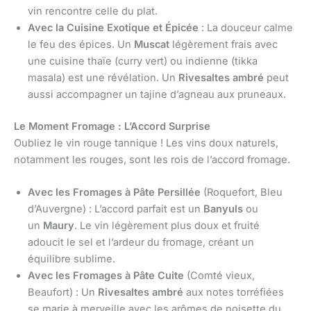
vin rencontre celle du plat.
Avec la Cuisine Exotique et Épicée
: La douceur calme
le feu des épices. Un
Muscat
légèrement frais avec
une cuisine thaïe (curry vert) ou indienne (tikka
masala) est une révélation. Un
Rivesaltes ambré
peut
aussi accompagner un tajine d’agneau aux pruneaux.
Le Moment Fromage : L’Accord Surprise
Oubliez le vin rouge tannique ! Les vins doux naturels,
notamment les rouges, sont les rois de l’accord fromage.
Avec les Fromages à Pâte Persillée
(Roquefort, Bleu
d’Auvergne) : L’accord parfait est un
Banyuls
ou
un
Maury
. Le vin légèrement plus doux et fruité
adoucit le sel et l’ardeur du fromage, créant un
équilibre sublime.
Avec les Fromages à Pâte Cuite
(Comté vieux,
Beaufort) : Un
Rivesaltes ambré
aux notes torréfiées
se marie à merveille avec les arômes de noisette du