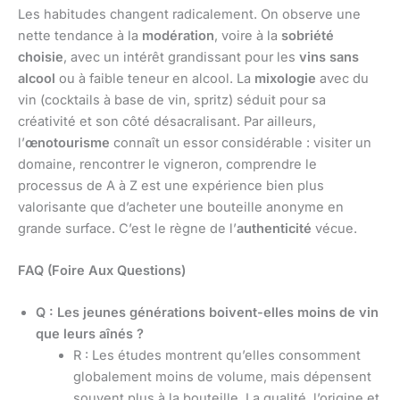
Les habitudes changent radicalement. On observe une
nette tendance à la
modération
, voire à la
sobriété
choisie
, avec un intérêt grandissant pour les
vins sans
alcool
ou à faible teneur en alcool. La
mixologie
avec du
vin (cocktails à base de vin, spritz) séduit pour sa
créativité et son côté désacralisant. Par ailleurs,
l’
œnotourisme
connaît un essor considérable : visiter un
domaine, rencontrer le vigneron, comprendre le
processus de A à Z est une expérience bien plus
valorisante que d’acheter une bouteille anonyme en
grande surface. C’est le règne de l’
authenticité
vécue.
FAQ (Foire Aux Questions)
Q : Les jeunes générations boivent-elles moins de vin
que leurs aînés ?
R : Les études montrent qu’elles consomment
globalement moins de volume, mais dépensent
souvent plus à la bouteille. La qualité, l’origine et