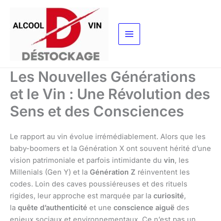
Aller
au
contenu
Les Nouvelles Générations
et le Vin : Une Révolution des
Sens et des Consciences
Le rapport au vin évolue irrémédiablement. Alors que les
baby-boomers et la Génération X ont souvent hérité d’une
vision patrimoniale et parfois intimidante du
vin
, les
Millenials (Gen Y) et la
Génération Z
réinventent les
codes. Loin des caves poussiéreuses et des rituels
rigides, leur approche est marquée par la
curiosité
,
la
quête d’authenticité
et une
conscience aiguë
des
enjeux sociaux et environnementaux. Ce n’est pas un