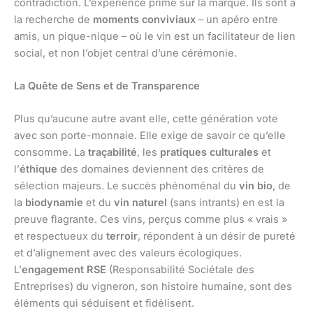
contradiction. L’expérience prime sur la marque. Ils sont à
la recherche de
moments conviviaux
– un apéro entre
amis, un pique-nique – où le vin est un facilitateur de lien
social, et non l’objet central d’une cérémonie.
La Quête de Sens et de Transparence
Plus qu’aucune autre avant elle, cette génération vote
avec son porte-monnaie. Elle exige de savoir ce qu’elle
consomme. La
traçabilité
, les
pratiques culturales
et
l’
éthique
des domaines deviennent des critères de
sélection majeurs. Le succès phénoménal du
vin bio
, de
la
biodynamie
et du
vin naturel
(sans intrants) en est la
preuve flagrante. Ces vins, perçus comme plus « vrais »
et respectueux du
terroir
, répondent à un désir de pureté
et d’alignement avec des valeurs écologiques.
L’
engagement RSE
(Responsabilité Sociétale des
Entreprises) du vigneron, son histoire humaine, sont des
éléments qui séduisent et fidélisent.