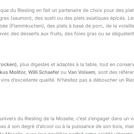
ique du Riesling en fait un partenaire de choix pour des plat
 gras (saumon), des sushi ou des plats asiatiques épicés. L
ée (Flammkuchen), des plats à base de porc, de la volaill
vec des desserts aux fruits, des foies gras ou se dégustent
rocken)
, plus digestes et adaptés à la table, tout en conserv
us Molitor, Willi Schaefer
ou
Van Volxem
, sont des référ
s vins d’excellente qualité. N’hésitez pas à déboucher un R
’univers du Riesling de la Moselle, c’est s’engager dans un v
as à son degré d’alcool ou à la puissance de son bois, mais 
 de Moselle, avec leur équilibre parfait entre acidité vibrante,