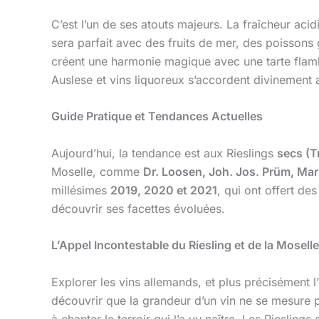
C’est l’un de ses atouts majeurs. La fraîcheur acid
sera parfait avec des fruits de mer, des poissons
créent une harmonie magique avec une tarte flamb
Auslese et vins liquoreux s’accordent divinement a
Guide Pratique et Tendances Actuelles
Aujourd’hui, la tendance est aux Rieslings
secs (T
Moselle, comme
Dr. Loosen, Joh. Jos. Prüm, Mark
millésimes
2019, 2020 et 2021
, qui ont offert de
découvrir ses facettes évoluées.
L’Appel Incontestable du Riesling et de la Moselle
Explorer les vins allemands, et plus précisément l
découvrir que la grandeur d’un vin ne se mesure p
à chanter le terroir qui l’a vu naître. Les Rieslings