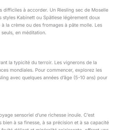
s difficiles à accorder. Un Riesling sec de Moselle
es styles Kabinett ou Spätlese légèrement doux
e à la crème ou des fromages à pâte molle. Les
 seuls, en méditation.
ant la typicité du terroir. Les vignerons de la
ences mondiales. Pour commencer, explorez les
iesling avec quelques années d’âge (5-10 ans) pour
oyage sensoriel d’une richesse inouïe. C’est
bien à sa finesse, à sa précision et à sa capacité
 fruité délicat et minéralité saisissante, offrent une