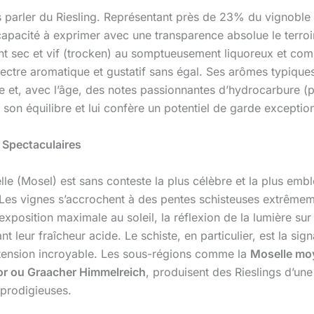
s parler du Riesling. Représentant près de 23% du vignoble 
apacité à exprimer avec une transparence absolue le terroir 
ent sec et vif (trocken) au somptueusement liquoreux et co
n spectre aromatique et gustatif sans égal. Ses arômes typi
e et, avec l’âge, des notes passionnantes d’hydrocarbure (pé
tit son équilibre et lui confère un potentiel de garde excepti
 Spectaculaires
lle (Mosel) est sans conteste la plus célèbre et la plus emb
oit. Les vignes s’accrochent à des pentes schisteuses extrêm
xposition maximale au soleil, la réflexion de la lumière sur 
t leur fraîcheur acide. Le schiste, en particulier, est la sig
e tension incroyable. Les sous-régions comme la
Moselle mo
or ou Graacher Himmelreich
, produisent des Rieslings d’une
 prodigieuses.