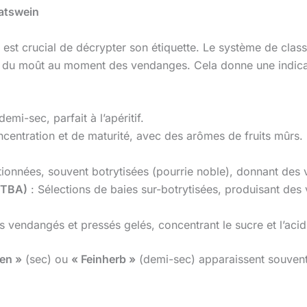
katswein
 est crucial de décrypter son étiquette. Le système de class
el du moût au moment des vendanges. Cela donne une indicat
emi-sec, parfait à l’apéritif.
centration et de maturité, avec des arômes de fruits mûrs. 
ctionnées, souvent botrytisées (pourrie noble), donnant des 
(TBA)
: Sélections de baies sur-botrytisées, produisant des v
ns vendangés et pressés gelés, concentrant le sucre et l’acid
en »
(sec) ou
« Feinherb »
(demi-sec) apparaissent souvent e
g