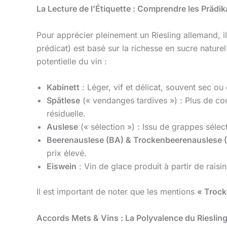
La Lecture de l’Étiquette : Comprendre les Prädi
Pour apprécier pleinement un Riesling allemand, il
prédicat) est basé sur la richesse en sucre natur
potentielle du vin :
Kabinett
: Léger, vif et délicat, souvent sec ou d
Spätlese
(« vendanges tardives ») : Plus de con
résiduelle.
Auslese
(« sélection ») : Issu de grappes séle
Beerenauslese (BA) & Trockenbeerenauslese 
prix élevé.
Eiswein
: Vin de glace produit à partir de raisi
Il est important de noter que les mentions
« Trock
Accords Mets & Vins : La Polyvalence du Rieslin