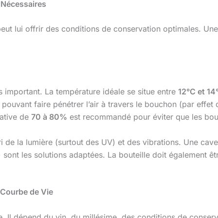
s Nécessaires
peut lui offrir des conditions de conservation optimales. Un
us important. La température idéale se situe entre
12°C et 14
n, pouvant faire pénétrer l’air à travers le bouchon (par effe
lative de
70 à 80%
est recommandé pour éviter que les bouc
bri de la lumière (surtout des UV) et des vibrations. Une cav
 sont les solutions adaptées. La bouteille doit également ê
 Courbe de Vie
e. Il dépend du vin, du millésime, des conditions de conser