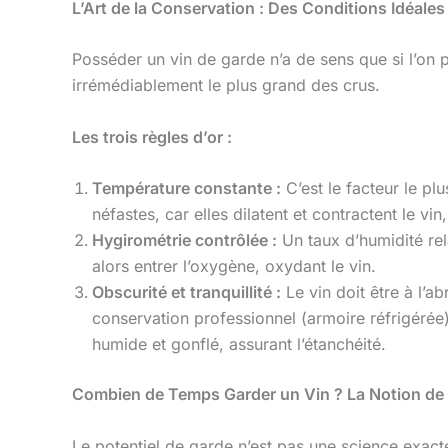
L’Art de la Conservation : Des Conditions Idéale
Posséder un vin de garde n’a de sens que si l’on 
irrémédiablement le plus grand des crus.
Les trois règles d’or :
Température constante :
C’est le facteur le pl
néfastes, car elles dilatent et contractent le vi
Hygirométrie contrôlée :
Un taux d’humidité re
alors entrer l’oxygène, oxydant le vin.
Obscurité et tranquillité :
Le vin doit être à l’a
conservation professionnel (armoire réfrigérée)
humide et gonflé, assurant l’étanchéité.
Combien de Temps Garder un Vin ? La Notion de
Le potentiel de garde n’est pas une science exact