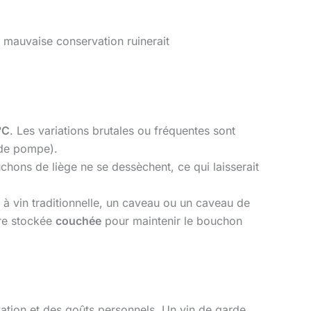
e mauvaise conservation ruinerait
°C
. Les variations brutales ou fréquentes sont
t de pompe).
hons de liège ne se dessèchent, ce qui laisserait
e à vin traditionnelle, un caveau ou un caveau de
tre stockée
couchée
pour maintenir le bouchon
vation et des goûts personnels. Un vin de garde