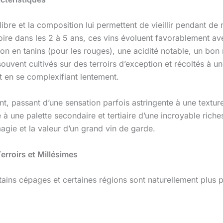
uilibre et la composition lui permettent de vieillir pendant 
oire dans les 2 à 5 ans, ces vins évoluent favorablement av
on en tanins (pour les rouges), une acidité notable, un bon n
ouvent cultivés sur des terroirs d’exception et récoltés à 
ut en se complexifiant lentement.
rent, passant d’une sensation parfois astringente à une text
e à une palette secondaire et tertiaire d’une incroyable richess
magie et la valeur d’un grand vin de garde.
rroirs et Millésimes
rtains cépages et certaines régions sont naturellement plus 