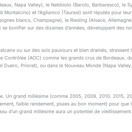
ux, Napa Valley), le Nebbiolo (Barolo, Barbaresco), le Syr
Montalcino) et l’Aglianico (Taurasi) sont réputés pour leur 
gnes blancs, Champagne), le Riesling (Alsace, Allemagne)
 se bonifier sur des dizaines d’années, développant des note
lcaire ou sur des sols pauvours et bien drainés, stressent la
gine Contrôlée (AOC) comme les grands crus de Bordeaux, d
el Duero, Priorat), ou dans le Nouveau Monde (Napa Valley,
ale. Un grand millésime (comme 2005, 2009, 2010, 2015, 2
lement, faible rendement, pluies au bon moment) pour que l
issu d’un grand millésime aura un potentiel de vieillisseme