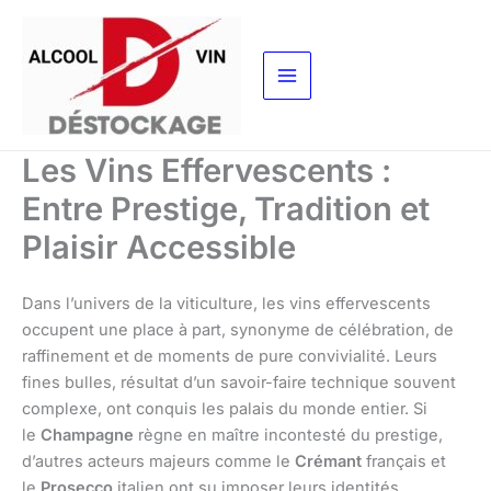
Aller
au
contenu
Les Vins Effervescents :
Entre Prestige, Tradition et
Plaisir Accessible
Dans l’univers de la viticulture, les vins effervescents
occupent une place à part, synonyme de célébration, de
raffinement et de moments de pure convivialité. Leurs
fines bulles, résultat d’un savoir-faire technique souvent
complexe, ont conquis les palais du monde entier. Si
le
Champagne
règne en maître incontesté du prestige,
d’autres acteurs majeurs comme le
Crémant
français et
le
Prosecco
italien ont su imposer leurs identités