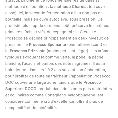
attractif. La différence fondamentale réside dans sa
méthode d’élaboration : la
méthode Charmat
(ou cuve
close). Ici, la seconde fermentation a lieu non pas en
bouteille, mais en cuve autoclave, sous pression. Ce
procédé, plus rapide et moins coût, préserve les arômes
primaires, frais et vifs, du cépage roi : le Glera. Le
Prosecco se décline principalement en deux niveaux de
pression : le
Prosecco Spumante
(bien effervescent) et
le
Prosecco Frizzante
(moins pétillant, léger). Les arômes
typiques évoquent la pomme verte, la poire, la pêche
blanche, l’acacia et parfois des notes agrumes. Il est à
boire jeune, dans les 1 à 2 ans suivant son élaboration,
pour profiter de toute sa fraîcheur. L’appellation Prosecco
DOC couvre une large zone, tandis que le
Prosecco
Superiore DOCG
, produit dans des zones plus restreintes
et collinaires comme Conegliano-Valdobbiadene, est
considéré comme le cru d’excellence, offrant plus de
complexité et de minéralité.