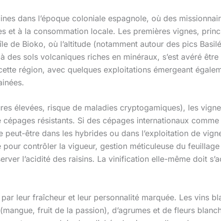
cines dans l’époque coloniale espagnole, où des missionnair
ses et à la consommation locale. Les premières vignes, prin
île de Bioko, où l’altitude (notamment autour des pics Basilé
à des sols volcaniques riches en minéraux, s’est avéré être 
tte région, avec quelques exploitations émergeant égaleme
ainées.
tures élevées, risque de maladies cryptogamiques), les vign
 de cépages résistants. Si des cépages internationaux comme
de peut-être dans les hybrides ou dans l’exploitation de vi
 pour contrôler la vigueur, gestion méticuleuse du feuillage 
rver l’acidité des raisins. La vinification elle-même doit s’
par leur fraîcheur et leur personnalité marquée. Les vins bl
mangue, fruit de la passion), d’agrumes et de fleurs blanche