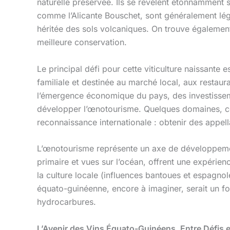
naturelle préservée. Ils se révèlent étonnamment s
comme l’Alicante Bouschet, sont généralement lég
héritée des sols volcaniques. On trouve également
meilleure conservation.
Le principal défi pour cette viticulture naissante
familiale et destinée au marché local, aux restau
l’émergence économique du pays, des investissemen
développer l’œnotourisme. Quelques domaines,
reconnaissance internationale : obtenir des appell
L’œnotourisme représente un axe de développement
primaire et vues sur l’océan, offrent une expérien
la culture locale (influences bantoues et espagnole
équato-guinéenne, encore à imaginer, serait un 
hydrocarbures.
L’Avenir des Vins Équato-Guinéens, Entre Défis