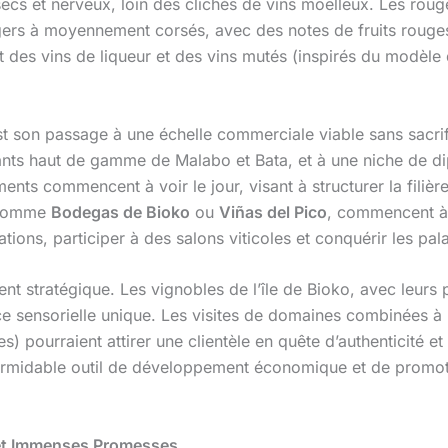
ecs et nerveux, loin des clichés de vins moelleux. Les rouge
ers à moyennement corsés, avec des notes de fruits rouges,
 des vins de liqueur et des vins mutés (inspirés du modèle 
 est son passage à une échelle commerciale viable sans sacrif
rants haut de gamme de Malabo et Bata, et à une niche de d
ts commencent à voir le jour, visant à structurer la filière
 comme
Bodegas de Bioko
ou
Viñas del Pico
, commencent à s
ations, participer à des salons viticoles et conquérir les p
 stratégique. Les vignobles de l’île de Bioko, avec leurs 
ce sensorielle unique. Les visites de domaines combinées à 
s) pourraient attirer une clientèle en quête d’authenticité et
formidable outil de développement économique et de promot
 et Immenses Promesses