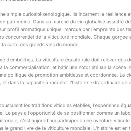
ne simple curiosité œnologique. Ils incarnent la résilience e
 son patrimoine. Dans un marché du vin globalisé assoiffé de
eur profil aromatique unique, marqué par l’empreinte des ter
vers concurrentiel de la viticulture mondiale. Chaque gorgée
r la carte des grands vins du monde.
mé d’embûches. La viticulture équatoriale doit relever des 
à la commercialisation, et bâtir une notoriété sur la scène i
t une politique de promotion ambitieuse et coordonnée. La 
, et dans la capacité à raconter l’histoire extraordinaire de
ousculent les traditions viticoles établies, l’expérience éq
. Le pays a l’opportunité de se positionner comme un labora
toriale, c’est aujourd’hui participer à une aventure viticole
le grand livre de la viticulture mondiale. L’histoire est en t