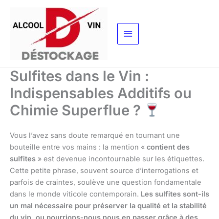
Aller
au
contenu
Sulfites dans le Vin :
Indispensables Additifs ou
Chimie Superflue ?
Vous l’avez sans doute remarqué en tournant une
bouteille entre vos mains : la mention «
contient des
sulfites
» est devenue incontournable sur les étiquettes.
Cette petite phrase, souvent source d’interrogations et
parfois de craintes, soulève une question fondamentale
dans le monde viticole contemporain.
Les sulfites sont-ils
un mal nécessaire pour préserver la qualité et la stabilité
du vin, ou pourrions-nous nous en passer grâce à des